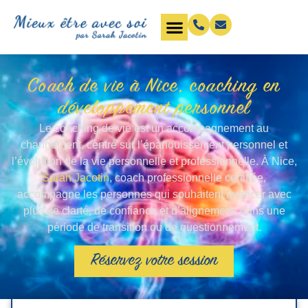
Coach de vie à Nice, coaching en
développement personnel
Le coaching de vie est un accompagnement au
changement, centré sur l’épanouissement personnel et
l’évolution de la vie personnelle et professionnelle. À Nice,
Sarah Jacotin
, coach professionnelle certifiée,
accompagne les personnes qui souhaitent avancer avec
plus de clarté, de confiance et d’alignement, dans une
période de transition ou de questionnement.
Réservez votre session