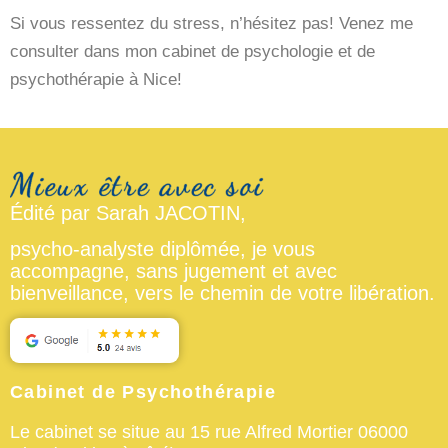
Si vous ressentez du stress, n’hésitez pas! Venez me
consulter dans mon cabinet de psychologie et de
psychothérapie à Nice!
Édité par Sarah JACOTIN,
psycho-analyste diplômée, je vous
accompagne, sans jugement et avec
bienveillance, vers le chemin de votre libération.
Cabinet de Psychothérapie
Le cabinet se situe au 15 rue Alfred Mortier 06000