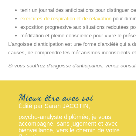
tenir un journal des anticipations pour distinguer ce
exercices de respiration et de relaxation
pour dimin
exposition progressive aux situations redoutées pour
méditation et pleine conscience pour vivre le présen
L’angoisse d’anticipation est une forme d’anxiété qui a
causes, de comprendre les mécanismes inconscients et d
Si vous souffrez d’angoisse d’anticipation, venez consu
Édité par Sarah JACOTIN,
psycho-analyste diplômée, je vous
accompagne, sans jugement et avec
bienveillance, vers le chemin de votre