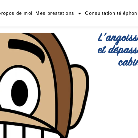
propos de moi
Mes prestations
Consultation téléphon
L’angoiss
et dépass
cabi