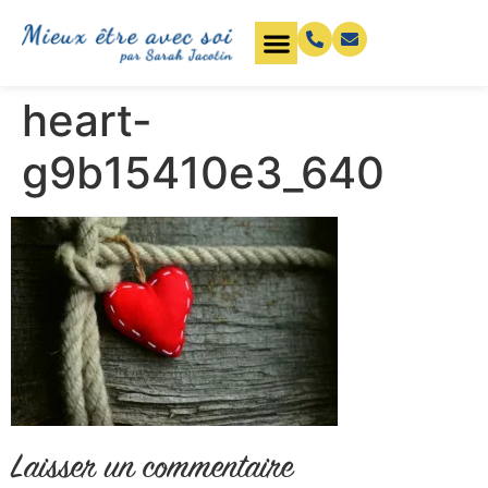
heart-
g9b15410e3_640
Laisser un commentaire