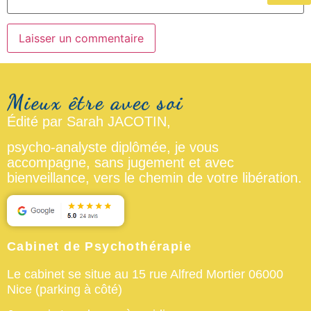
Édité par Sarah JACOTIN,
psycho-analyste diplômée, je vous
accompagne, sans jugement et avec
bienveillance, vers le chemin de votre libération.
Cabinet de Psychothérapie
Le cabinet se situe au 15 rue Alfred Mortier 06000
Nice (parking à côté)