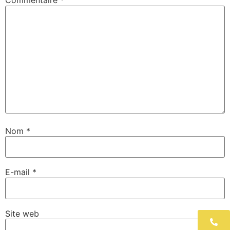
Commentaire
*
Nom
*
E-mail
*
Site web
06 