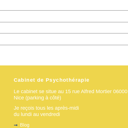
Cabinet de Psychothérapie
Le cabinet se situe au 15 rue Alfred Mortier 06000
Nice (parking à côté)
Je reçois tous les après-midi
du lundi au vendredi
Blog