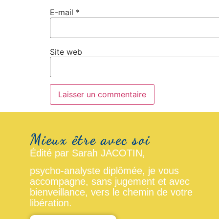
E-mail
*
Site web
Édité par Sarah JACOTIN,
psycho-analyste diplômée, je vous
accompagne, sans jugement et avec
bienveillance, vers le chemin de votre
libération.